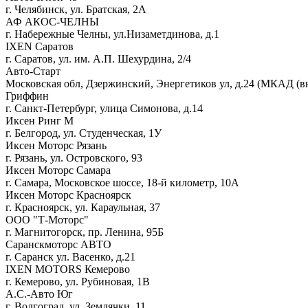
г. Челябинск, ул. Братская, 2А
АФ АКОС-ЧЕЛНЫ
г. Набережные Челны, ул.Низаметдинова, д.1
IXEN Саратов
г. Саратов, ул. им. А.П. Шехурдина, 2/4
Авто-Старт
Московская обл, Дзержинский, Энергетиков ул, д.24 (МКАД (в
Гриффин
г. Санкт-Петербург, улица Симонова, д.14
Иксен Ринг М
г. Белгород, ул. Студенческая, 1У
Иксен Моторс Рязань
г. Рязань, ул. Островского, 93
Иксен Моторс Самара
г. Самара, Московское шоссе, 18-й километр, 10А
Иксен Моторс Красноярск
г. Красноярск, ул. Караульная, 37
ООО "Т-Моторс"
г. Магнитогорск, пр. Ленина, 95Б
Саранскмоторс АВТО
г. Саранск ул. Васенко, д.21
IXEN MOTORS Кемерово
г. Кемерово, ул. Рубиновая, 1В
А.С.-Авто Юг
г. Волгоград, ул. Землячки, 11