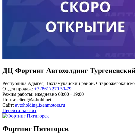
ДЦ Фортинг Автохолдинг Тургеневски
Республика Адыгея, Тахтамукайский район, Старобжегокайское 
Отдел продаж:
+7 (861) 279 59-79
Режим работы:
ежедневно 08:00 - 19:00
Почта:
client@a-hold.net
Сайт:
avtoholding.ixenmotors.ru
Перейти на сайт
Фортинг Пятигорск