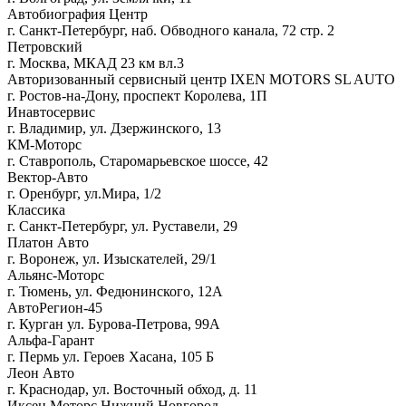
Автобиография Центр
г. Санкт-Петербург, наб. Обводного канала, 72 стр. 2
Петровский
г. Москва, МКАД 23 км вл.3
Авторизованный сервисный центр IXEN MOTORS SL AUTO
г. Ростов-на-Дону, проспект Королева, 1П
Инавтосервис
г. Владимир, ул. Дзержинского, 13
КМ-Моторс
г. Ставрополь, Старомарьевское шоссе, 42
Вектор-Авто
г. Оренбург, ул.Мира, 1/2
Классика
г. Санкт-Петербург, ул. Руставели, 29
Платон Авто
г. Воронеж, ул. Изыскателей, 29/1
Альянс-Моторс
г. Тюмень, ул. Федюнинского, 12А
АвтоРегион-45
г. Курган ул. Бурова-Петрова, 99А
Альфа-Гарант
г. Пермь ул. Героев Хасана, 105 Б
Леон Авто
г. Краснодар, ул. Восточный обход, д. 11
Иксен Моторс Нижний Новгород