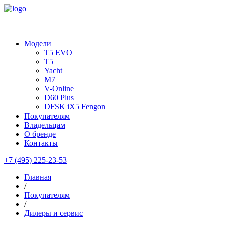
Модели
T5 EVO
T5
Yacht
M7
V-Online
D60 Plus
DFSK iХ5 Fengon
Покупателям
Владельцам
О бренде
Контакты
+7 (495) 225-23-53
Главная
/
Покупателям
/
Дилеры и сервис