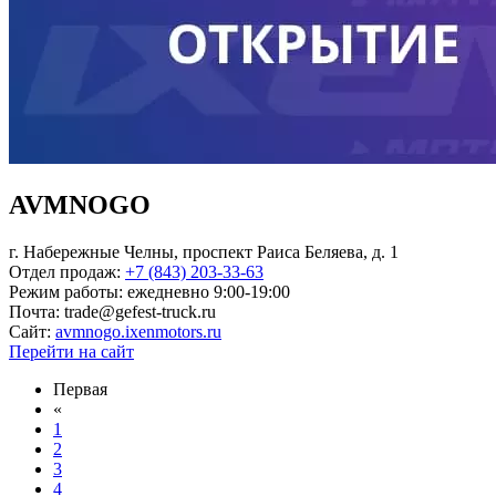
AVMNOGO
г. Набережные Челны, проспект Раиса Беляева, д. 1
Отдел продаж:
+7 (843) 203-33-63
Режим работы:
ежедневно 9:00-19:00
Почта:
trade@gefest-truck.ru
Сайт:
avmnogo.ixenmotors.ru
Перейти на сайт
Первая
«
1
2
3
4