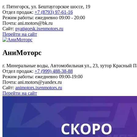
г. Пятигорск, ул. Бештаугорское шоссе, 19
Отдел продаж:
+7 (8793) 97-61-16
Режим работы:
ежедневно 09:00 - 20:00
Почта:
ani.motors@bk.ru
Сайт:
pyatigorsk.ixenmotors.ru
Перейти на сайт
АниМоторс
г. Минеральные воды, Автомобильная ул., 23, хутор Красный П
Отдел продаж:
+7 (999) 488-38-88
Режим работы:
ежедневно 09:00-19:00
Почта:
ani.motors@yandex.ru
Сайт:
animotors.ixenmotors.ru
Перейти на сайт