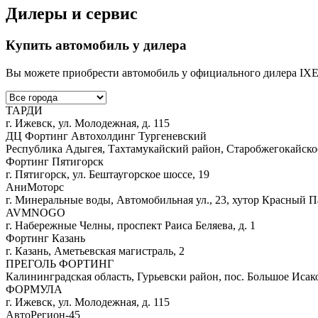
Дилеры и сервис
Купить автомобиль у дилера
Вы можете приобрести автомобиль у официального дилера 
ТАРДИ
г. Ижевск, ул. Молодежная, д. 115
ДЦ Фортинг Автохолдинг Тургеневский
Республика Адыгея, Тахтамукайский район, Старобжегокайское 
Фортинг Пятигорск
г. Пятигорск, ул. Бештаугорское шоссе, 19
АниМоторс
г. Минеральные воды, Автомобильная ул., 23, хутор Красный П
AVMNOGO
г. Набережные Челны, проспект Раиса Беляева, д. 1
Фортинг Казань
г. Казань, Аметьевская магистраль, 2
ПРЕГОЛЬ ФОРТИНГ
Калининградская область, Гурьевски район, пос. Большое Исако
ФОРМУЛА
г. Ижевск, ул. Молодежная, д. 115
АвтоРегион-45